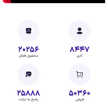
20256
8447
کاربر
محصول فعال
25888
50360
فروش
پاسخ به تیکت