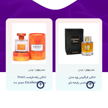
۱,۸۵۰,۰۰۰
تومان
۱,۸۵۰,۰۰۰
تومان
ادکلن فراگرنس ورد مدل
ادکلن زنانه فراست Frost
+
+
کوکتل اینتنس رایحه بای
مدل Excellence حجم 100
کیلیان آنجلز شیر
میلی لیتر