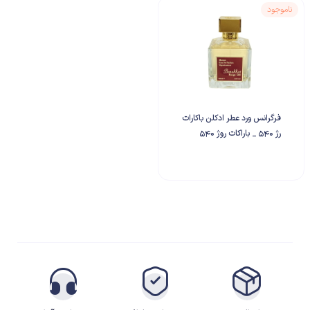
ناموجود
فرگرانس ورد عطر ادکلن باکارات
رژ ۵۴۰ _ باراکات روژ 540
ادوپرفیوم Fragrance World
Barakkat Rouge 540 –
Maison Francis Kurkdjian
Baccarat Rouge 540