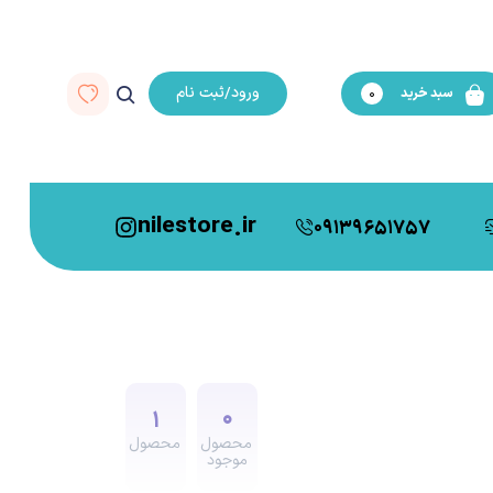
ورود/ثبت نام
سبد خرید
0
nilestore.ir
09139651757
1
0
محصول
محصول
موجود