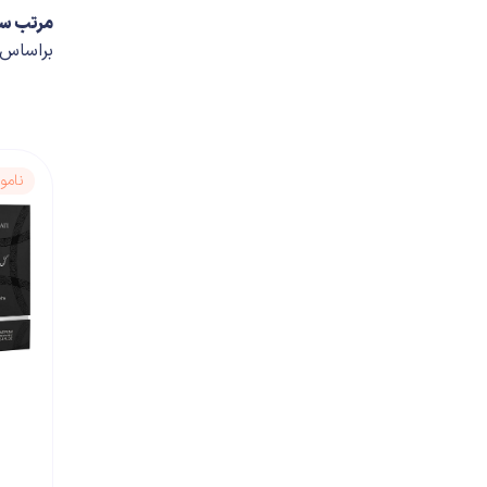
مرتب س
براساس
نامو