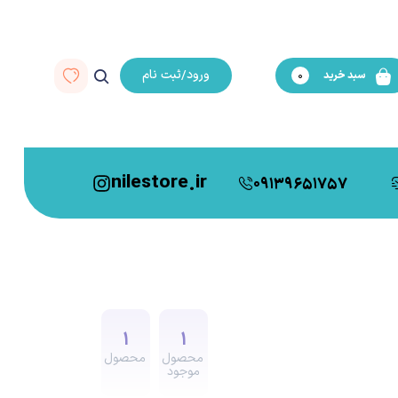
ورود/ثبت نام
سبد خرید
0
nilestore.ir
09139651757
1
1
محصول
محصول
موجود