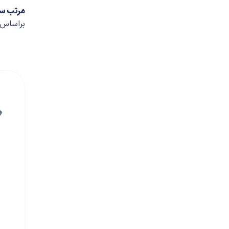
مرتب س
براساس