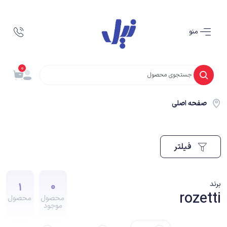
منو
0
صفحه اصلی
فیلتر
1
0
برند
rozetti
محصول
محصول
موجود