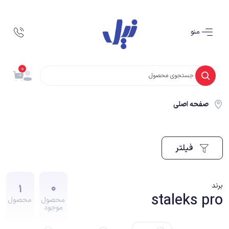
منو
0
صفحه اصلی
فیلتر
1
0
برند
staleks pro
محصول
محصول
موجود