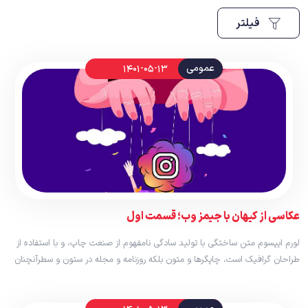
فیلتر
عمومی
1401-05-13
عکاسی از کیهان با جیمز وب؛ قسمت اول
لورم ایپسوم متن ساختگی با تولید سادگی نامفهوم از صنعت چاپ، و با استفاده از
طراحان گرافیک است، چاپگرها و متون بلکه روزنامه و مجله در ستون و سطرآنچنان
که لازم است، و برای شرایط فعلی تکنولوژی مورد نیاز، و کاربردهای متنوع با هدف
بهبود ابزارهای کاربردی می باشد، کتابهای […]