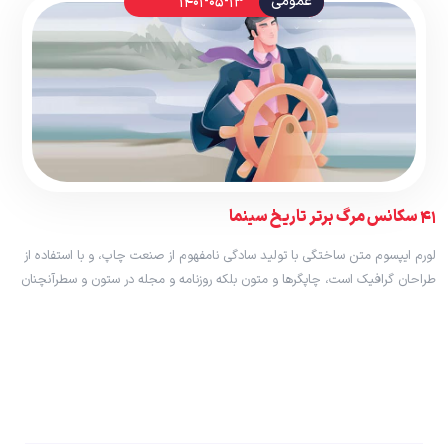
عمومی
1401-05-13
41 سکانس مرگ برتر تاریخ سینما
لورم ایپسوم متن ساختگی با تولید سادگی نامفهوم از صنعت چاپ، و با استفاده از
طراحان گرافیک است، چاپگرها و متون بلکه روزنامه و مجله در ستون و سطرآنچنان
که لازم است، و برای شرایط فعلی تکنولوژی مورد نیاز، و کاربردهای متنوع با هدف
بهبود ابزارهای کاربردی می باشد، کتابهای […]