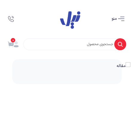
منو
0