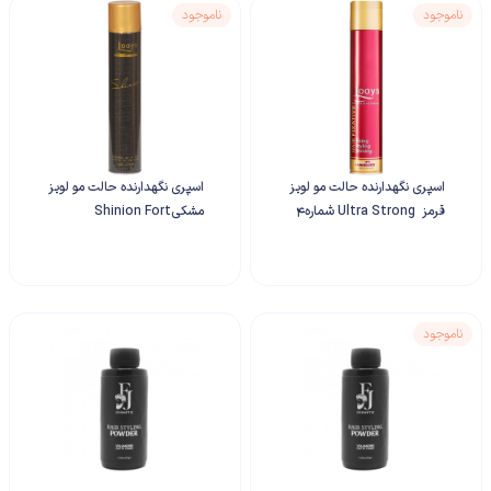
ناموجود
ناموجود
اسپری نگهدارنده حالت مو لویز
اسپری نگهدارنده حالت مو لویز
قرمز Ultra Strong شماره4
مشکیShinion Fort
500 میلی لیتری
Ultimate شماره5 500 میلی
لیتری
ناموجود