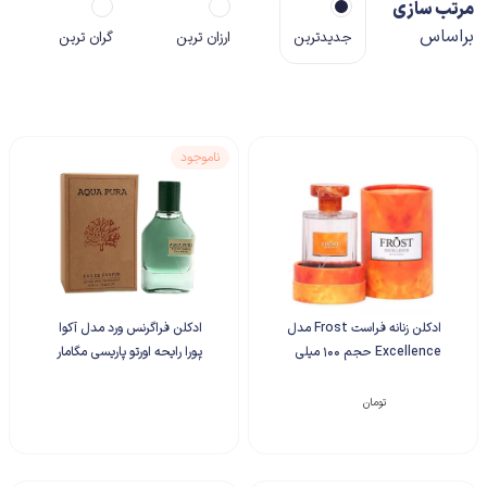
مرتب سازی
براساس
جدیدترین
ارزان ترین
گران ترین
ناموجود
ادکلن زنانه فراست Frost مدل
ادکلن فراگرنس ورد مدل آکوا
Excellence حجم 100 میلی
پورا رایحه اورتو پاریسی مگامار
لیتر
۱,۸۵۰,۰۰۰
تومان