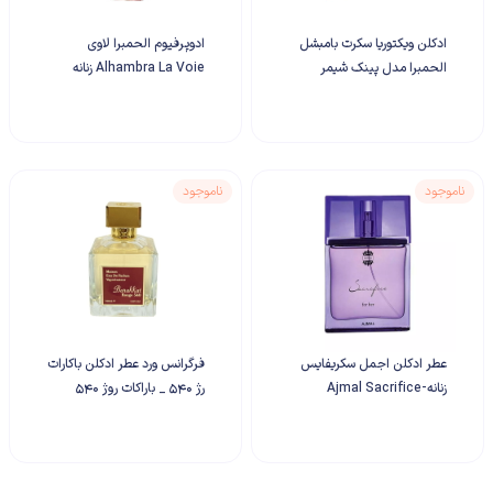
ادکلن ویکتوریا سکرت بامبشل
ادوپرفیوم الحمبرا لاوی
الحمبرا مدل پینک شیمر
Alhambra La Voie زنانه
سکرت Alhambra
حجم 100 میلی لیتر
ناموجود
ناموجود
عطر ادکلن اجمل سکریفایس
فرگرانس ورد عطر ادکلن باکارات
زنانه-Ajmal Sacrifice
رژ ۵۴۰ _ باراکات روژ 540
ادوپرفیوم Fragrance World
Barakkat Rouge 540 –
Maison Francis Kurkdjian
Baccarat Rouge 540