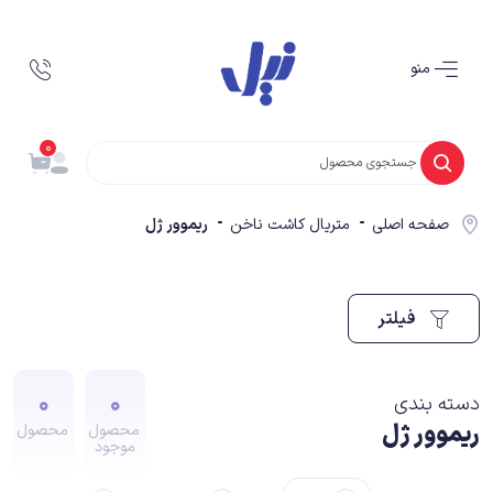
منو
0
صفحه اصلی
متریال کاشت ناخن
ریموور ژل
فیلتر
0
0
دسته بندی
ریموور ژل
محصول
محصول
موجود