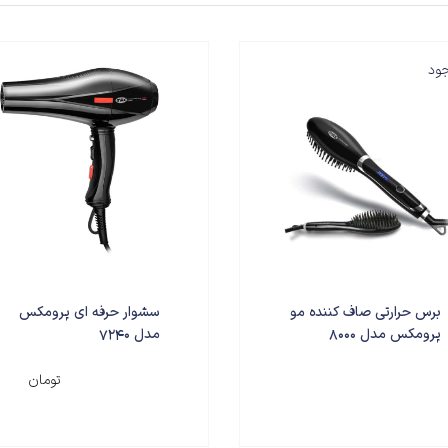
جود
برس حرارتی صاف کننده مو
سشوار حرفه‌ ای پرومکس
پرومکس مدل 8000
مدل 7240
۸,۲۵۰,۰۰۰
تومان