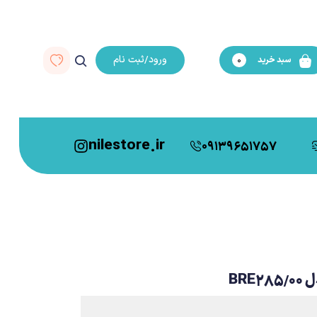
ورود/ثبت نام
سبد خرید
0
nilestore.ir
09139651757
BRE