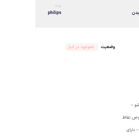
برند
بدن
philips
وضعیت
ناموجود در انبار
و –
وص نقاط
 دارای