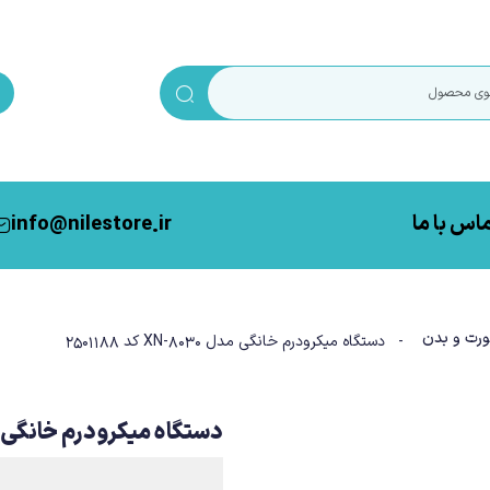
اس با ما
info@nilestore.ir
رت و بدن
- دستگاه میکرودرم خانگی مدل XN-8030 کد 2501188
دستگاه میکرودرم خانگی مدل XN-8030 کد 