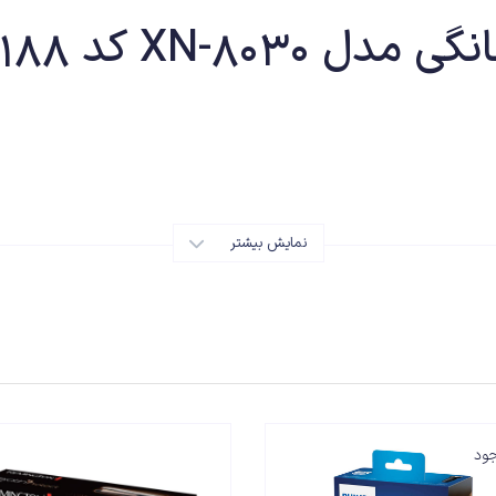
XN-8 کد 2501188
نمایش بیشتر
ی زیبایی است که طرفداران زیادی در سراسر دنیا دارد. عملکرد دستگاه در واقع ای
از این دستگاه می توان برای جدا کردن دانه های سر سیاه و یا سر سفید نیز اس
کاربرد دارد. دستگاه xn-830 از نوع سبک و قابل حمل با ابعاد 3.9*4.2*18
ار ساده تر می سازد.
جود