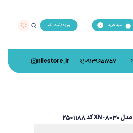
ورود/ثبت نام
سبد خرید
0
nilestore.ir
09139651757
2501188