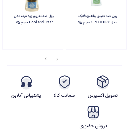
شماره 09139651757 تماس حاصل فرمایید
رول ضد تعریق زنانه وودلایک
رول ضد تعریق وودلایک مدل
مدل SPEED DRY حجم 75
Cool and Fresh حجم 75
میلی لیتر
میلی لیتر
تحویل اکسپرس
ضمانت کالا
پشتیبانی آنلاین
فروش حضوری