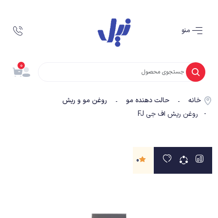
منو
0
خانه
حالت دهنده مو
روغن مو و ریش
-
-
- روغن ریش اف جی FJ
0