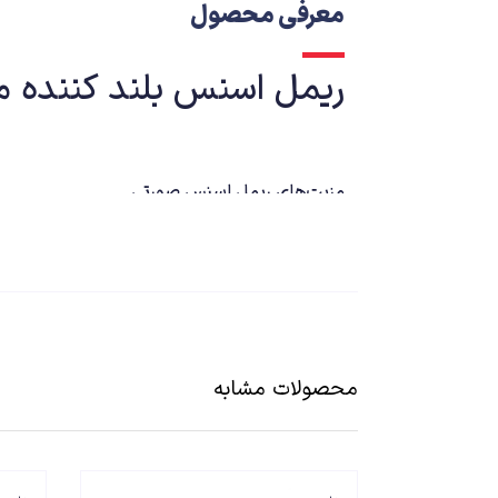
معرفی محصول
ریمل اسنس بلند کننده مدل xtreme Crazy Volume
مزیت‌های ریمل اسنس صورتی
دارای برس پلاستیکی و بزرگ برای حجیم کردن مژه‌
بافت مشکی و کرمی برای پوشش تمام مژه‌ها
افزایش طول و حجم مژه‌ها
رنگدانه های غنی و فوق العاده مشکی
حاوی ترکیبات مغذی برای رفع شکنندگی و خشکی مژ
بدون ریزش و بدون ایجاد حساسیت
محصولات مشابه
مقاوم در برابر تعریق و ماندگاری بالا
برای مشاوره بیشتر میتوانید در ساعت کاری با شماره 7