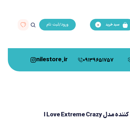
ورود/ثبت نام
سبد خرید
0
nilestore.ir
09139651757
ریمل اسنس صورتی بلند کننده مدل I Love Extreme Crazy