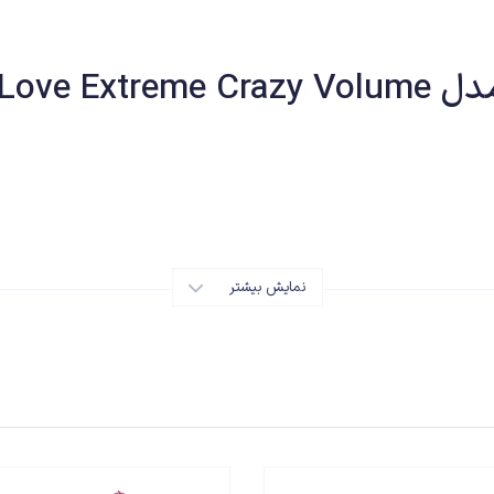
I Love E
ها
نمایش بیشتر
ه‌ها
0913965175 تماس حاصل فرمایید