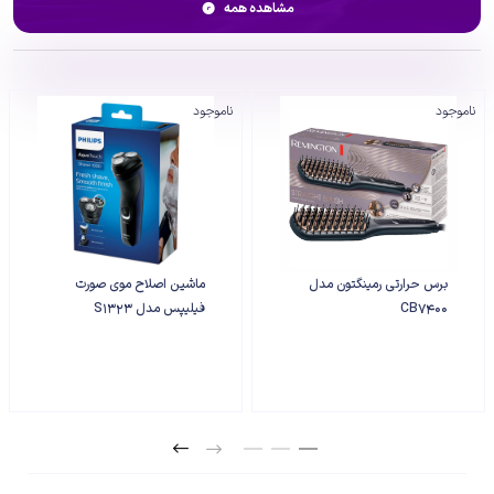
ماشین اصلاح از جنس سرامیک با پوشش DLC ساخته شده‌اند که دوام و
مشاهده همه
کارایی بالا را تضمین می‌کنند. با عملکرد توربو و دور موتور 9000 دور بر دقیقه،
این ماشین اصلاح تجربه‌ای سریع و دقیق را فراهم می‌کند. صفحه نمایش ال
ای دی اطلاعات لازم را به شما نمایش می‌دهد. ماشین اصلاح موی سر این
ناموجود
ناموجود
ست مجهز به باتری 2500 میلی آمپر ساعتی است که در مدت 180 دقیقه به
طور کامل شارژ می‌شود و تا 250 دقیقه شارژدهی دارد. همچنین، قابلیت
تنظیم سایز اصلاح به میزان 1، 1.5، 2، 2.5 و 3 میلیمتر وجود دارد. اقلام همراه
این ست شامل 3 عدد شانه با سایز 1، 2 و 3 میلیمتر برای ماشین اصلاح
موی صورت و 6 عدد شانه با سایز 1.5، 3، 4.5، 6، 9 و 12 میلیمتر برای ماشین
اصلاح موی سر، کابل شارژ، روغن روان کننده، برس تمیزکننده و درپوش
محافظ می‌باشد. این مجموعه کامل، تمامی نیازهای شما را برای یک اصلاح
برس حرارتی رمینگتون مدل
ماشین اصلاح موی صورت
حرفه‌ای و دقیق برآورده می‌کند.
CB7400
فیلیپس مدل S1323
برای مشاوره بیشتر میتوانید در ساعت کاری
فروشگاه با شماره 09991010331 تماس حاصل
فرمایید