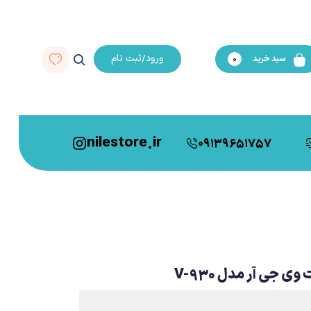
ورود/ثبت نام
سبد خرید
0
nilestore.ir
09139651757
 جی آر مدل V-930