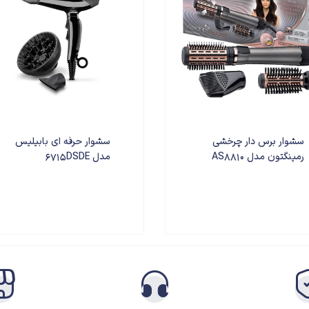
سشوار برس دار چرخشی
سشوار حرفه ای بابیلیس
رمینگتون مدل AS8810
مدل 6715DSDE