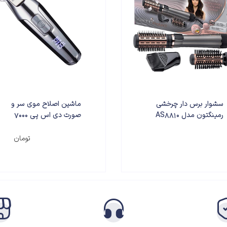
فروشگاه با شماره 09991010331 تماس حاصل فرمایید
سشوار برس دار چرخشی
ماشین اصلاح موی سر و
رمینگتون مدل AS8810
صورت دی اس پی 7000
مدل 90286
۳,۵۹۰,۰۰۰
تومان