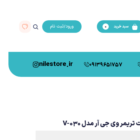
ورود/ثبت نام
سبد خرید
0
nilestore.ir
09139651757
مر وی جی آر مدل V-030