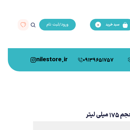
ورود/ثبت نام
سبد خرید
0
nilestore.ir
09139651757