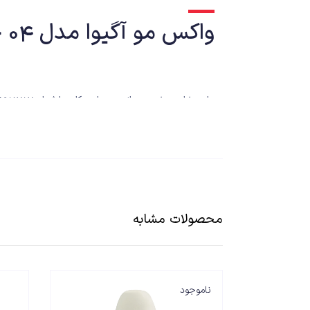
واکس مو آگیوا مدل 04 حجم 175 میلی لیتر
برای مشاوره بیشتر میتوانید در ساعت کاری با شماره 09139651757 تماس حاصل فرمایید
محصولات مشابه
ناموجود