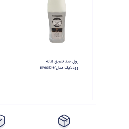
رول ضد تعریق زنانه
وودلایک مدل ّinvisible
حجم 75 میلی لیتر